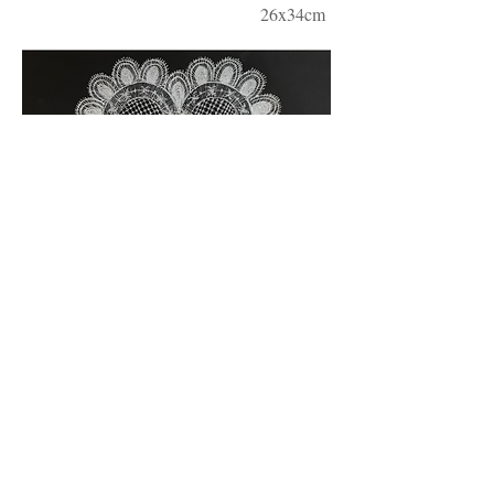
26x34cm
Ñanduti #18, 2019
caneta branca Sigbol sobre papel Canson
150g/mˆ2
28x26cm